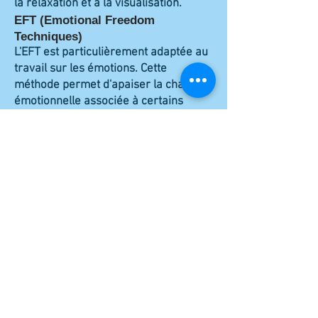
la relaxation et à la visualisation.
EFT (Emotional Freedom
Techniques)
L'EFT est particulièrement adaptée au
travail sur les émotions. Cette
méthode permet d'apaiser la charge
émotionnelle associée à certains
événements et de favoriser une
meilleure régulation émotionnelle.
Thérapie Cognitive et
Comportementale (TCC)
Les TCC permettent d'identifier les
pensées qui influencent les émotions
et les comportements afin de
développer des réactions plus
adaptées face aux situations difficiles.
Hypnose thérapeutique
L'hypnose peut favoriser une
meilleure gestion des émotions en
mobilisant les ressources